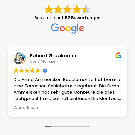
Basierend auf
62 Bewertungen
Ephard Graalmann
vor 3 Monaten
Die Firma Ammersken Bauelemente hat bei uns
eine Terrassen Schiebetür eingebaut. Die Firma
Ammersken hat sehr gute Monteure die alles
fachgerecht und schnell einbauen.Die Monteure
sind fachlich kompetent die ihr Handwerk
Weiterlesen
verstehen..Nachdem die Arbeit getan ist wird
der Arbeitsplatz gründlich gereinigt so merkt
keiner das etwas passiert ist. Das Preis Leistung
Verhältnis ist sehr gut. Die Firma Ammersken ist