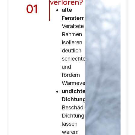
verloren?
01
alte
Fensterrahmen:
Veraltete
Rahmen
isolieren
deutlich
schlechter
und
fördern
Wärmeverluste
undichte
Dichtungen:
Beschädigte
Dichtungen
lassen
warem