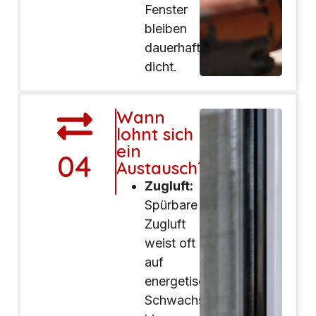
Fenster
bleiben
dauerhaft
dicht.
Wann
lohnt sich
ein
04
Austausch?
Zugluft:
Spürbare
Zugluft
weist oft
auf
energetische
Schwachstellen