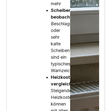
mehr
Scheiben
beobachten:
Beschlagene
oder
sehr
kalte
Scheiben
sind ein
typisches
Warnzeichen
Heizkosten
vergleichen:
Steigende
Heizkosten
können
mit alten