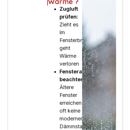
Wärme ?
Zugluft
prüfen:
Zieht es
im
Fensterbreich,
geht
Wärme
verloren
Fensteralter
beachten:
Ältere
Fenster
erreichen
oft keine
modernen
Dämmstandards