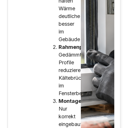
halten
Wärme
deutliche
besser
im
Gebäude
Rahmenprofile:
Gedämmte
Profile
reduzieren
Kältebrücken
im
Fensterbereich
Montage:
Nur
korrekt
eingebaute