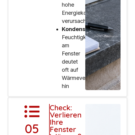
hohe
Energiekosten
verursachen
Kondenswasser:
Feuchtigkeit
am
Fenster
deutet
oft auf
Wärmeverluste
hin
Check:
Verlieren
Ihre
05
Fenster