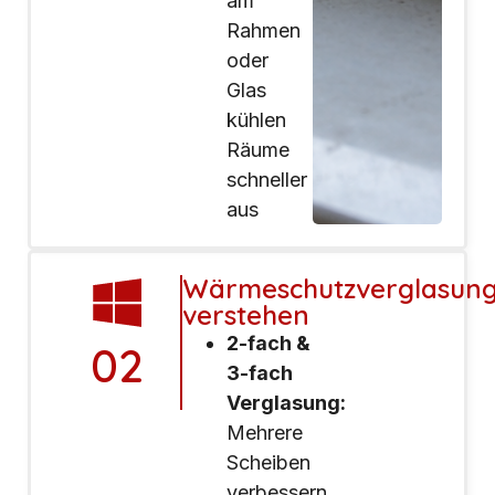
am
Rahmen
oder
Glas
kühlen
Räume
schneller
aus
Wärmeschutzverglasun
verstehen
2-fach &
02
3-fach
Verglasung:
Mehrere
Scheiben
verbessern