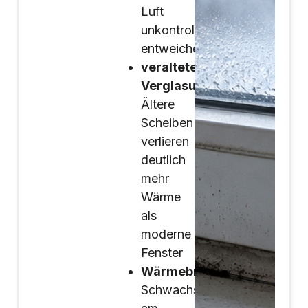
Luft
unkontrolliert
entweichen
veraltete
Verglasung:
Ältere
Scheiben
verlieren
deutlich
mehr
Wärme
als
moderne
Fenster
Wärmebrücken:
Schwachstellen