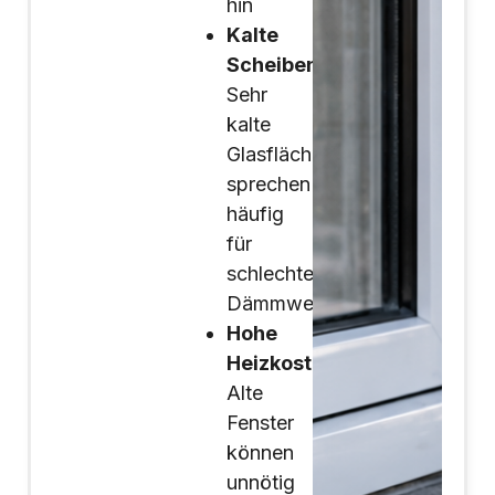
hin
Kalte
Scheiben:
Sehr
kalte
Glasflächen
sprechen
häufig
für
schlechte
Dämmwerte
Hohe
Heizkosten:
Alte
Fenster
können
unnötig